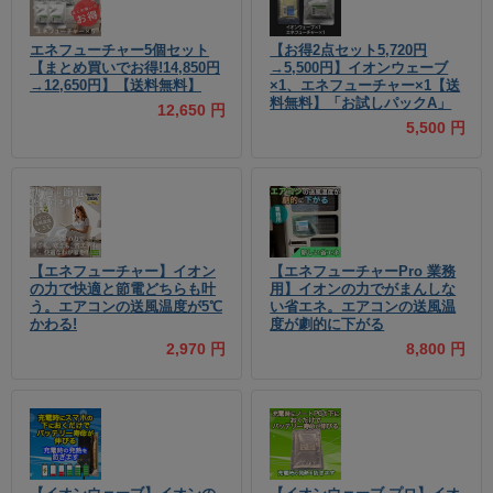
エネフューチャー5個セット
【お得2点セット5,720円
【まとめ買いでお得!14,850円
→5,500円】イオンウェーブ
→12,650円】【送料無料】
×1、エネフューチャー×1【送
料無料】「お試しパックA」
12,650 円
5,500 円
【エネフューチャー】イオン
【エネフューチャーPro 業務
の力で快適と節電どちらも叶
用】イオンの力でがまんしな
う。エアコンの送風温度が5℃
い省エネ。エアコンの送風温
かわる!
度が劇的に下がる
2,970 円
8,800 円