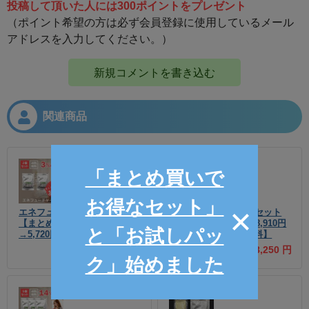
投稿して頂いた人には300ポイントをプレゼント
（ポイント希望の方は必ず会員登録に使用しているメール
アドレスを入力してください。）
新規コメントを書き込む
関連商品
「まとめ買いで
お得なセット」
エネフューチャー2個セット
エネフューチャー3個セット
【まとめ買いでお得! 5,940円
【まとめ買いでお得! 8,910円
と「お試しパッ
→5,720円】【送料無料】
→8,250円】【送料無料】
5,720 円
8,250 円
ク」始めました