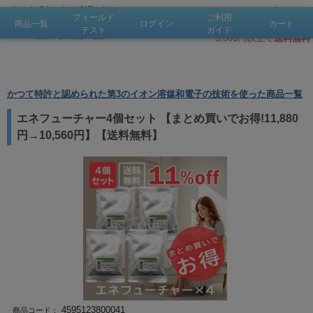
バッテリー上がり対策、
サル
会員登録
フィールド
ご利用
フェーション溶解・除去で
鉛
500pt！
商品一覧
ログイン
カート
会員登録
お問合せ
バッテリー復活、燃費改善
テスト
ガイド
《溶媒和電子製品の通販》
3,300円以上で
送料無料
かつて特許と認められた第3のイオン溶媒和電子の技術を使った商品一覧
エネフューチャー4個セット 【まとめ買いでお得!11,880
円→10,560円】【送料無料】
4595123800041
商品コード：