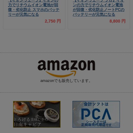
【イオンウェーブ】イオンの
【イオンウェーブ プロ】イオ
力でリチウムイオン電池が回
ンの力でリチウムイオン電池
復・劣化防止 スマホのバッテ
が回復・劣化防止ノートPCの
リーが元気になる
バッテリーが元気になる
2,750 円
8,800 円
amazonでも販売しています。