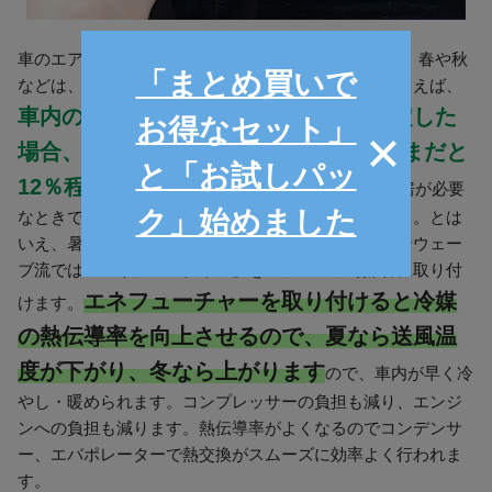
車のエアコン(A/C)は車内を冷却・除湿する機能です。春や秋
「まとめ買いで
などは、エアコンスイッチをOFFにしましょう。たとえば、
車内の温度設定を外気と同じ25℃に設定した
お得なセット」
場合、エアコンスイッチをONにしたままだと
と「お試しパッ
12％程度燃費が悪化
するそうです。また、冷房が必要
ク」始めました
なときでも、車内を冷やしすぎないようにしましょう。とは
いえ、暑いのも寒いのも困りますよね。そこでイオンウェー
ブ流では「エネフューチャー」をエアコンの冷媒管に取り付
エネフューチャーを取り付けると冷媒
けます。
の熱伝導率を向上させるので、夏なら送風温
度が下がり、冬なら上がります
ので、車内が早く冷
やし・暖められます。コンプレッサーの負担も減り、エンジ
ンへの負担も減ります。熱伝導率がよくなるのでコンデンサ
ー、エバポレーターで熱交換がスムーズに効率よく行われま
す。