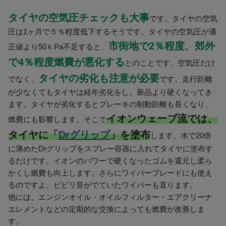
タイヤの空気圧チェックも大事
です。タイヤの空気
圧は1ヶ月で５％程度低下するそうです。タイヤの空気圧が適
市街地で2％程度、郊外
正値より50ｋPa不足すると、
で4％程度燃費が悪化する
とのことです。空気圧だけ
タイヤの劣化も注意が必要
でなく、
です。走行距離
が少なくてもタイヤは経年劣化をし、新品より硬くなってき
ます。タイヤが劣化するとブレーキの制動距離も長くなり、
イオンウェーブ流では、
燃費にも影響します。そこで
タイヤに「
Drグリップ
」を塗布
します。水で20倍
に薄めたDrグリップをスプレー容器に入れてタイヤに塗布す
るだけです。イオンのパワーで硬くなったゴムを還元し柔ら
かくし燃費も向上します。さらにワイパーブレードにも使え
るのですよ、ビビリ音がでていたワイパーも直ります。
他には、エンジンオイル・オイルフィルター・エアクリーナ
エレメントなどの定期的な交換によっても燃費が改善しま
す。