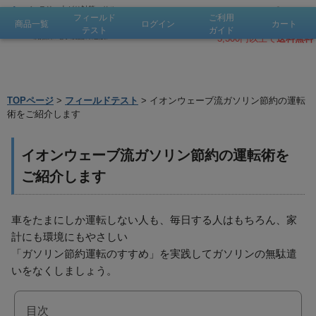
バッテリー上がり対策、
サル
会員登録
フィールド
ご利用
フェーション溶解・除去で
鉛
500pt！
商品一覧
ログイン
カート
会員登録
お問合せ
バッテリー復活、燃費改善
テスト
ガイド
《溶媒和電子製品の通販》
3,300円以上で
送料無料
TOPページ
>
フィールドテスト
> イオンウェーブ流ガソリン節約の運転
術をご紹介します
イオンウェーブ流ガソリン節約の運転術を
ご紹介します
車をたまにしか運転しない人も、毎日する人はもちろん、家
計にも環境にもやさしい
「ガソリン節約運転のすすめ」を実践してガソリンの無駄遣
いをなくしましょう。
目次