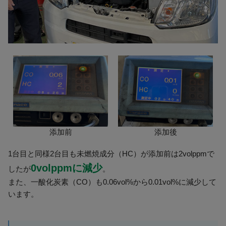
添加前
添加後
1台目と同様2台目も未燃焼成分（HC）が添加前は2volppmで
0volppmに減少
したが
。
また、一酸化炭素（CO）も0.06vol%から0.01vol%に減少して
います。