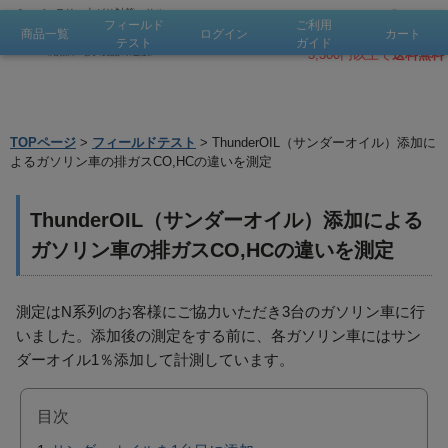
バッテリー上がり対策、
サル
会員登録
フィールド
ご利用
フェーション溶解・除去で
鉛
500pt！
商品一覧
ログイン
カート
会員登録
お問合せ
バッテリー復活、燃費改善
テスト
ガイド
《溶媒和電子製品の通販》
3,300円以上で
送料無料
TOPページ
>
フィールドテスト
> ThunderOIL（サンダーオイル）添加に
よるガソリン車の排ガスCO,HCの違いを測定
ThunderOIL（サンダーオイル）添加による
ガソリン車の排ガスCO,HCの違いを測定
測定はN系列のお客様にご協力いただき3台のガソリン車に行
いました。添加後の測定をする前に、各ガソリン車にはサン
ダーオイル1％添加して計測しています。
目次