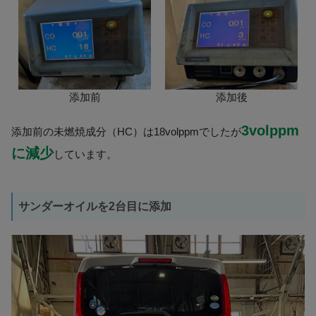
添加前
添加後
3volppm
添加前の未燃焼成分（HC）は18volppmでしたが
に減少
しています。
サンダーオイルを2台目に添加