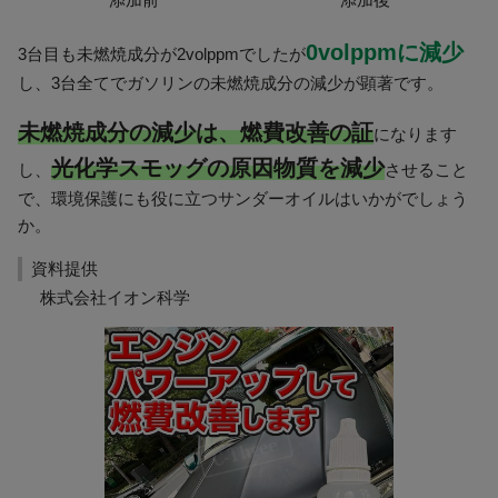
0volppmに減少
3台目も未燃焼成分が2volppmでしたが
し、3台全てでガソリンの未燃焼成分の減少が顕著です。
未燃焼成分の減少は、燃費改善の証
になります
光化学スモッグの原因物質を減少
し、
させること
で、環境保護にも役に立つサンダーオイルはいかがでしょう
か。
資料提供
株式会社イオン科学