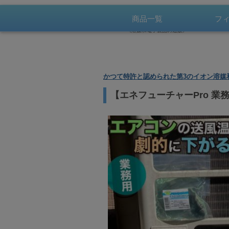
3,
バッテリー上がり対策、
商品一覧
フ
サルフェーション溶解・除去で
送料
鉛バッテリー復活、燃費改善
《溶媒和電子製品の通販》
かつて特許と認められた第3のイオン溶媒
【エネフューチャーPro 