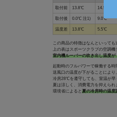
取付前
13.8℃
14.5℃
取付後
0.0℃ 注1)
9.0℃
温度差
13.8℃
5.5℃
この商品の特徴はなんといっても
上の表はスポーツクラブの空調機
室内機ルーバーの吹き出し温度が 
起動時のフルパワーで稼働する時
送風口の温度が下がることにより
冷房28℃を遵守しても、室温が
夏は涼しく、消費電力を抑えられ
環境省によると
夏の冷房時の温度設