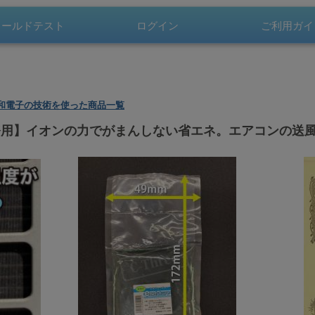
300円以上で
ィールド
テスト
ログイン
ご利用
ガイ
無料
和電子の技術を使った商品一覧
業務用】イオンの力でがまんしない省エネ。エアコンの送