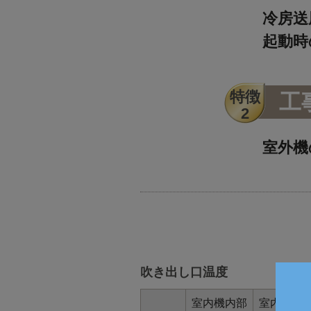
冷房送
起動時
工
室外機
吹き出し口温度
室内機内部
室内機ル