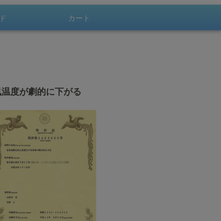
会員登録
ド
カート
500pt！
会員登録
お問合せ
風温度が劇的に下がる