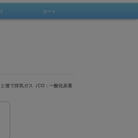
会員登録
ド
カート
500pt！
会員登録
お問合せ
と後で排気ガス（CO：一酸化炭素