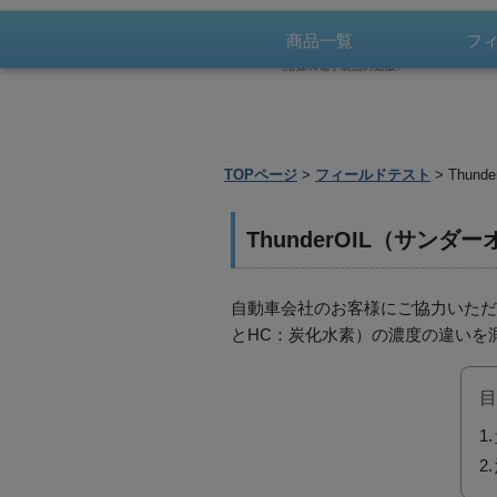
3,
バッテリー上がり対策、
商品一覧
フ
サルフェーション溶解・除去で
送料
鉛バッテリー復活、燃費改善
《溶媒和電子製品の通販》
TOPページ
>
フィールドテスト
> Thu
ThunderOIL（サ
自動車会社のお客様にご協力いただ
とHC：炭化水素）の濃度の違いを
目