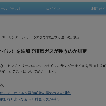
300円以上で
ィールド
テスト
ログイン
ご利用
ガイ
無料
nderOIL（サンダーオイル）を添加で排気ガスが違うのか測定
ンダーオイル）を添加で排気ガスが違うのか測定
き、センチュリーのエンジンオイルにサンダーオイルを添加する前
測定したテストについて紹介します。
次
サンダーオイルを添加前後の排気ガスを測定
添加前と比べてみると排気ガスが減少